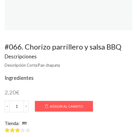
#066. Chorizo parrillero y salsa BBQ
Descripciones
Descripción Corta:
Pan chapata
Ingredientes
2,20
€
AÑADIR AL CARRITO
#066.
Chorizo
parrillero
Tienda:
100 Montaditos
y
salsa
BBQ
3
de 5