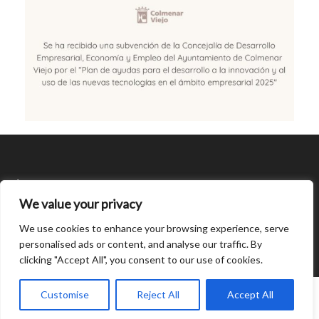
SÍGUENOS
We value your privacy
CONDICIONES DE USO
We use cookies to enhance your browsing experience, serve
personalised ads or content, and analyse our traffic. By
clicking "Accept All", you consent to our use of cookies.
Open
0
chaty
Customise
Reject All
Accept All
© Created by
8theme
- Power Elite ThemeForest Author.
Home
INICIAR SESIÓN
Cart