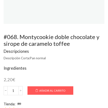
#068. Montycookie doble chocolate y
sirope de caramelo toffee
Descripciones
Descripción Corta:
Pan normal
Ingredientes
2,20
€
AÑADIR AL CARRITO
#068.
Montycookie
doble
Tienda:
100 Montaditos
chocolate