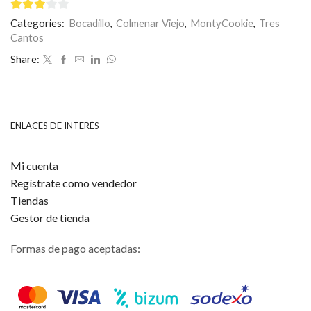
y
sirope
3
de 5
Categories:
Bocadillo
,
Colmenar Viejo
,
MontyCookie
,
Tres
de
Cantos
caramelo
toffee
Share:
cantidad
ENLACES DE INTERÉS
Mi cuenta
Regístrate como vendedor
Tiendas
Gestor de tienda
Formas de pago aceptadas: