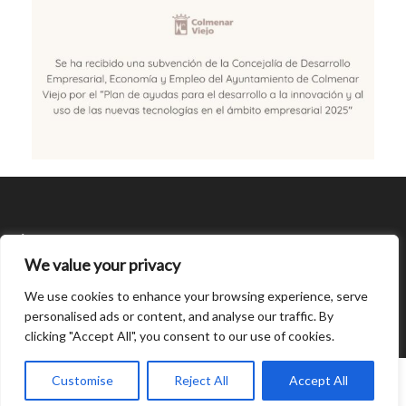
SÍGUENOS
We value your privacy
CONDICIONES DE USO
We use cookies to enhance your browsing experience, serve
personalised ads or content, and analyse our traffic. By
clicking "Accept All", you consent to our use of cookies.
Open
chaty
0
Customise
Reject All
Accept All
© Created by
8theme
- Power Elite ThemeForest Author.
Home
INICIAR SESIÓN
Cart