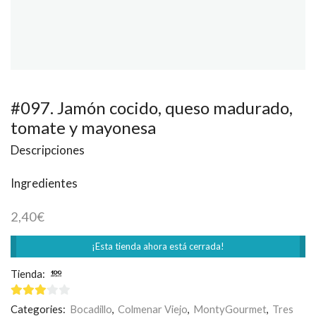
#097. Jamón cocido, queso madurado,
tomate y mayonesa
Descripciones
Ingredientes
2,40
€
¡Esta tienda ahora está cerrada!
Tienda:
100 Montaditos
3
de 5
Categories:
Bocadillo
,
Colmenar Viejo
,
MontyGourmet
,
Tres