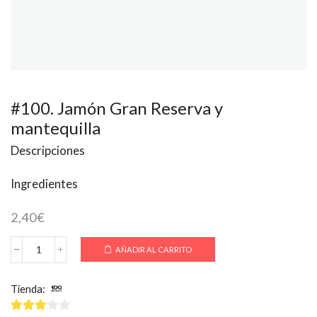
#100. Jamón Gran Reserva y
mantequilla
Descripciones
Ingredientes
2,40
€
AÑADIR AL CARRITO
#100.
Jamón
Gran
Tienda:
100 Montaditos
Reserva
y