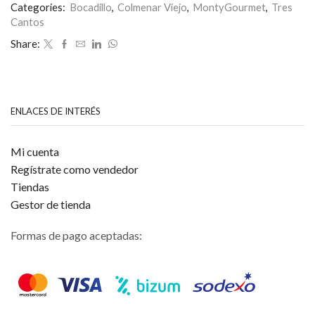
mantequilla
3
de 5
Categories:
Bocadillo
,
Colmenar Viejo
,
MontyGourmet
,
Tres
cantidad
Cantos
Share:
ENLACES DE INTERÉS
Mi cuenta
Regístrate como vendedor
Tiendas
Gestor de tienda
Formas de pago aceptadas: