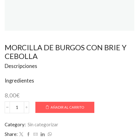
MORCILLA DE BURGOS CON BRIE Y
CEBOLLA
Descripciones
Ingredientes
8,00
€
AÑADIR AL CARRITO
MORCILLA
DE
BURGOS
Category:
Sin categorizar
CON
BRIE
Share:
Y