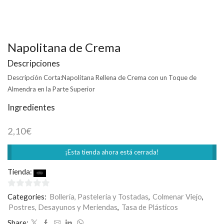
Napolitana de Crema
Descripciones
Descripción Corta:
Napolitana Rellena de Crema con un Toque de
Almendra en la Parte Superior
Ingredientes
2,10
€
¡Esta tienda ahora está cerrada!
Tienda:
Rodilla
0
Categories:
Bollería, Pastelería y Tostadas
,
Colmenar Viejo
,
de
Postres, Desayunos y Meriendas
,
Tasa de Plásticos
5
Share: