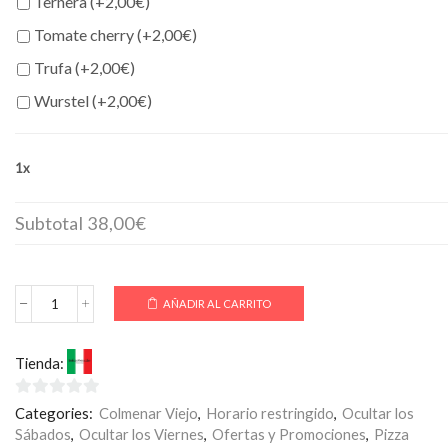
Ternera (+
2,00
€
)
Tomate cherry (+
2,00
€
)
Trufa (+
2,00
€
)
Wurstel (+
2,00
€
)
1x
Subtotal
38,00€
AÑADIR AL CARRITO
OFERTA
3
Pizzas
Tienda:
Bella Procida
GRANDES
cantidad
0
Categories:
Colmenar Viejo
,
Horario restringido
,
Ocultar los
de
Sábados
,
Ocultar los Viernes
,
Ofertas y Promociones
,
Pizza