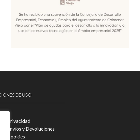
IONES DE USO
egal
a de Privacidad
a de Envíos y Devoluciones
a de Cookies