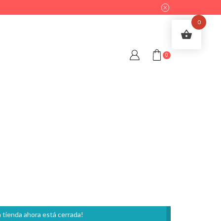
0
0
 tienda ahora está cerrada!