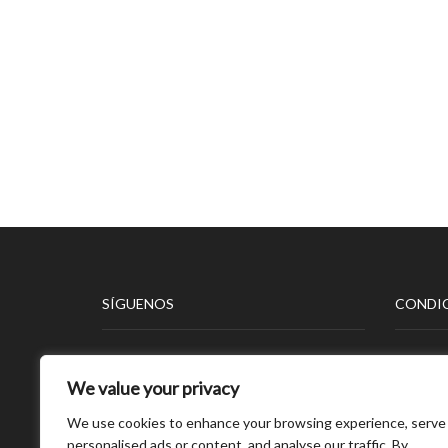
SÍGUENOS
CONDIC
Aviso L
We value your privacy
Polític
Polític
We use cookies to enhance your browsing experience, serve
Polític
personalised ads or content, and analyse our traffic. By