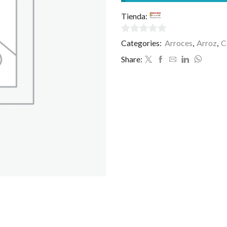
Tienda:
Casa Loles
0
Categories:
Arroces
,
Arroz
,
C
de
Share:
5