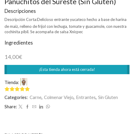
Panuchitos del Sureste (Sin Gluten)
Descripciones
Descripción Corta:
Delicioso entrante yucateco hecho a base de harina
de maíz, relleno de frijol con lechuga, tomate y guacamole, con nuestra
cochinita pibil. Se acompaña de salsa Xnicpec
Ingredientes
14,00
€
¡Esta tienda ahora está cerrada!
Tienda:
Restaurante Mexicano Limón y Sal
5
de 5
Categories:
Carne
,
Colmenar Viejo
,
Entrantes
,
Sin Gluten
Share: