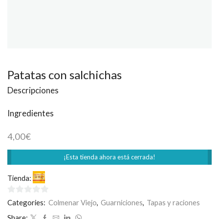
Patatas con salchichas
Descripciones
Ingredientes
4,00
€
¡Esta tienda ahora está cerrada!
Tienda:
SuperKebab-Pizza
0
Categories:
Colmenar Viejo
,
Guarniciones
,
Tapas y raciones
de
Share: