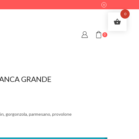
0
0
BLANCA GRANDE
ón, gorgonzola, parmesano, provolone