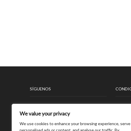
SÍGUENOS
CONDIC
Aviso L
We value your privacy
Polític
Polític
We use cookies to enhance your browsing experience, serve
Polític
personalised ads or content, and analyse our traffic. By