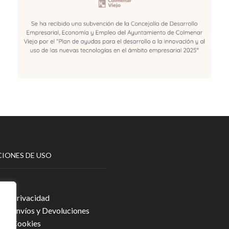
IONES DE USO
egal
a de Privacidad
a de Envíos y Devoluciones
a de Cookies