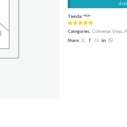
¡Esta
Tienda:
Mamma Mía
4.75
de 5
Categories:
Colmenar Viejo
,
P
Share: