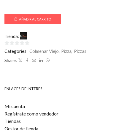
AÑADIR AL CARRITO
Tienda:
La Toscana Colmenar
0
Categories:
Colmenar Viejo
,
Pizza
,
Pizzas
de
Share:
5
ENLACES DE INTERÉS
Mi cuenta
Regístrate como vendedor
Tiendas
Gestor de tienda