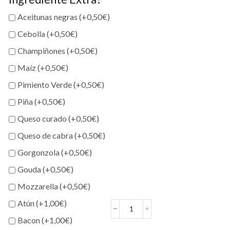
Aceitunas negras (+
0,50
€
)
Cebolla (+
0,50
€
)
Champiñones (+
0,50
€
)
Maíz (+
0,50
€
)
Pimiento Verde (+
0,50
€
)
Piña (+
0,50
€
)
Queso curado (+
0,50
€
)
Queso de cabra (+
0,50
€
)
Gorgonzola (+
0,50
€
)
Gouda (+
0,50
€
)
Mozzarella (+
0,50
€
)
Atún (+
1,00
€
)
Pizza
Bacon (+
1,00
€
)
4