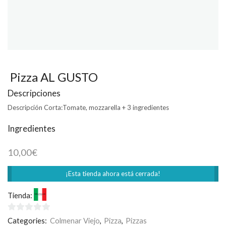
Pizza AL GUSTO
Descripciones
Descripción Corta:
Tomate, mozzarella + 3 ingredientes
Ingredientes
10,00
€
¡Esta tienda ahora está cerrada!
Tienda:
Bella Procida
0
Categories:
Colmenar Viejo
,
Pizza
,
Pizzas