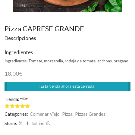
Pizza CAPRESE GRANDE
Descripciones
Ingredientes
Ingredientes::
Tomate, mozzarella, rodaja de tomate, anchoas, orégano
18,00
€
¡Esta tienda ahora está cerrada!
Tienda:
Mamma Mía
4.75
de 5
Categories:
Colmenar Viejo
,
Pizza
,
Pizzas Grandes
Share: