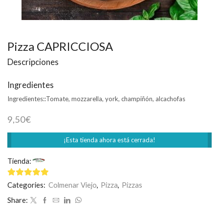
Pizza CAPRICCIOSA
Descripciones
Ingredientes
Ingredientes::
Tomate, mozzarella, york, champiñón, alcachofas
9,50
€
¡Esta tienda ahora está cerrada!
Tienda:
Mamma Mía
4.75
de 5
Categories:
Colmenar Viejo
,
Pizza
,
Pizzas
Share: