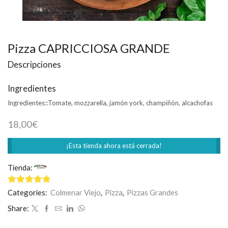
Pizza CAPRICCIOSA GRANDE
Descripciones
Ingredientes
Ingredientes::
Tomate, mozzarella, jamón york, champiñón, alcachofas
18,00
€
¡Esta tienda ahora está cerrada!
Tienda:
Mamma Mía
4.75
de 5
Categories:
Colmenar Viejo
,
Pizza
,
Pizzas Grandes
Share: