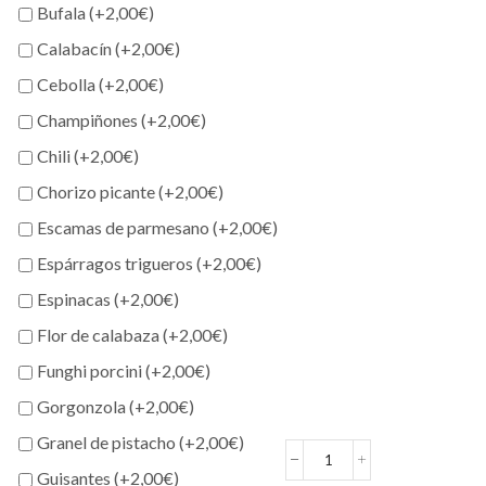
Bufala (+
2,00
€
)
Calabacín (+
2,00
€
)
Cebolla (+
2,00
€
)
Champiñones (+
2,00
€
)
Chili (+
2,00
€
)
Chorizo picante (+
2,00
€
)
Escamas de parmesano (+
2,00
€
)
Espárragos trigueros (+
2,00
€
)
Espinacas (+
2,00
€
)
Flor de calabaza (+
2,00
€
)
Funghi porcini (+
2,00
€
)
Gorgonzola (+
2,00
€
)
Granel de pistacho (+
2,00
€
)
Pizza
Guisantes (+
2,00
€
)