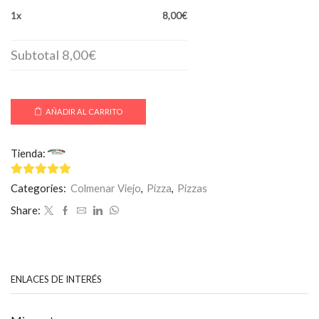
1x
8,00€
Subtotal
8,00€
AÑADIR AL CARRITO
Tienda:
Mamma Mía
4.75
de 5
Categories:
Colmenar Viejo
,
Pizza
,
Pizzas
Share:
ENLACES DE INTERÉS