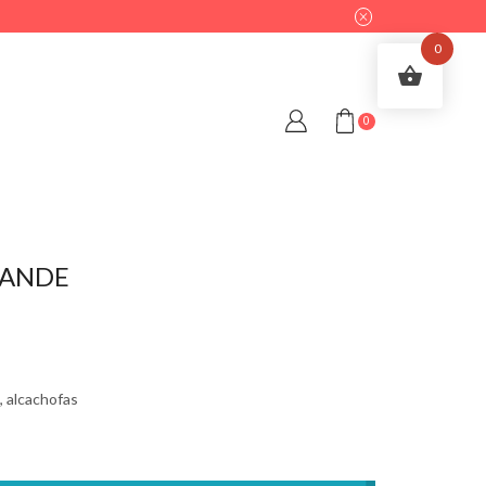
0
0
RANDE
, alcachofas