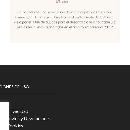
IONES DE USO
egal
a de Privacidad
a de Envíos y Devoluciones
a de Cookies