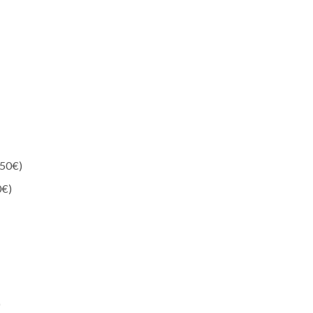
,50
€
)
0
€
)
)