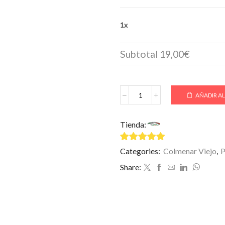
1x
Subtotal
19,00€
AÑADIR AL
Pizza
COLMENAR
VIEJO
Tienda:
Mamma Mía
GRANDE
🌶
4.75
de 5
cantidad
Categories:
Colmenar Viejo
,
P
Share: