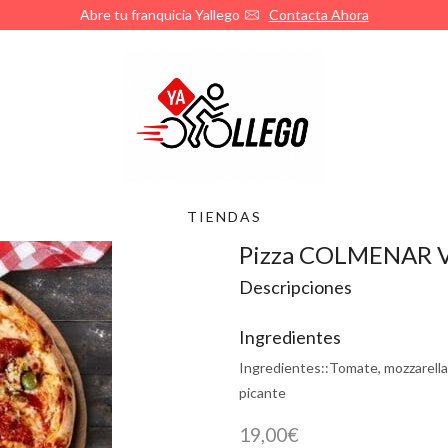
Abre tu franquicia Yallego
Contacta Ahora
TIENDAS
Pizza COLMENAR V
Descripciones
Ingredientes
Ingredientes::
Tomate, mozzarella,
picante
19,00
€