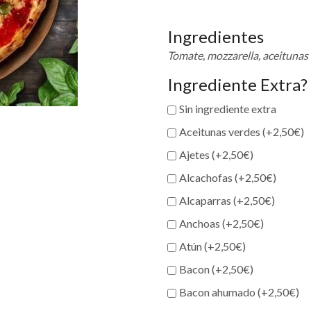
Ingredientes
Tomate, mozzarella, aceitunas 
Ingrediente Extra?
Sin ingrediente extra
Aceitunas verdes (+
2,50
€
)
Ajetes (+
2,50
€
)
Alcachofas (+
2,50
€
)
Alcaparras (+
2,50
€
)
Anchoas (+
2,50
€
)
Atún (+
2,50
€
)
Bacon (+
2,50
€
)
Bacon ahumado (+
2,50
€
)