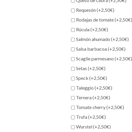
Queso de cabra (+
2,50
€
)
Requesón (+
2,50
€
)
Rodajas de tomate (+
2,50
€
Rúcula (+
2,50
€
)
Salmón ahumado (+
2,50
€
)
Salsa barbacoa (+
2,50
€
)
Scaglie parmesano (+
2,50
€
Setas (+
2,50
€
)
Speck (+
2,50
€
)
Taleggio (+
2,50
€
)
Ternera (+
2,50
€
)
Tomate cherry (+
2,50
€
)
Trufa (+
2,50
€
)
Wurstel (+
2,50
€
)