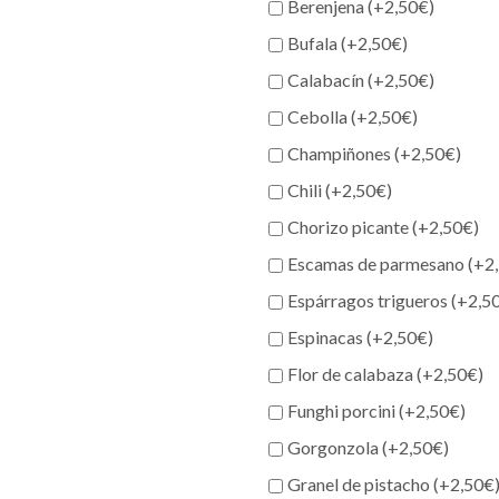
Berenjena (+
2,50
€
)
Bufala (+
2,50
€
)
Calabacín (+
2,50
€
)
Cebolla (+
2,50
€
)
Champiñones (+
2,50
€
)
Chili (+
2,50
€
)
Chorizo picante (+
2,50
€
)
Escamas de parmesano (+
2
Espárragos trigueros (+
2,5
Espinacas (+
2,50
€
)
Flor de calabaza (+
2,50
€
)
Funghi porcini (+
2,50
€
)
Gorgonzola (+
2,50
€
)
Granel de pistacho (+
2,50
€