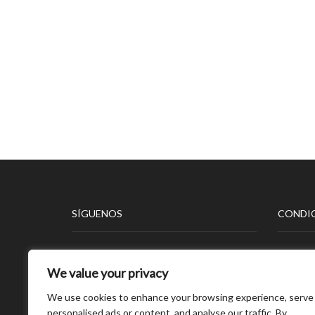
SÍGUENOS
CONDIC
Aviso L
We value your privacy
Polític
Polític
We use cookies to enhance your browsing experience, serve
Polític
personalised ads or content, and analyse our traffic. By