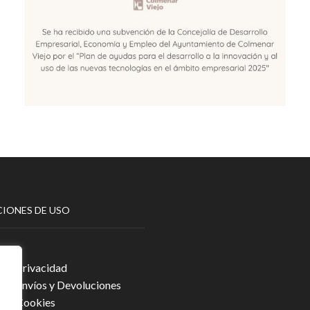
IONES DE USO
egal
a de Privacidad
a de Envíos y Devoluciones
a de Cookies