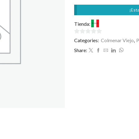
¡Esta
Tienda:
Bella Procida
0
Categories:
Colmenar Viejo
,
P
de
Share:
5