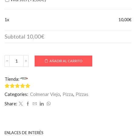
1x
10,00€
Subtotal
10,00€
AÑADIR AL CARRITO
Pizza
PAOLO
cantidad
Tienda:
Mamma Mía
4.75
de 5
Categories:
Colmenar Viejo
,
Pizza
,
Pizzas
Share:
ENLACES DE INTERÉS