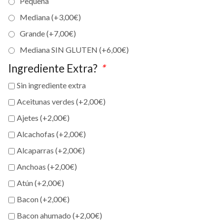
Pequeña
Mediana (+
3,00
€
)
Grande (+
7,00
€
)
Mediana SIN GLUTEN (+
6,00
€
)
Ingrediente Extra?
*
Sin ingrediente extra
Aceitunas verdes (+
2,00
€
)
Ajetes (+
2,00
€
)
Alcachofas (+
2,00
€
)
Alcaparras (+
2,00
€
)
Anchoas (+
2,00
€
)
Atún (+
2,00
€
)
Bacon (+
2,00
€
)
Bacon ahumado (+
2,00
€
)