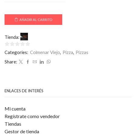
AÑADIR AL CARRITO
Tienda:
La Toscana Colmenar
0
Categories:
Colmenar Viejo
,
Pizza
,
Pizzas
de
Share:
5
ENLACES DE INTERÉS
Mi cuenta
Regístrate como vendedor
Tiendas
Gestor de tienda