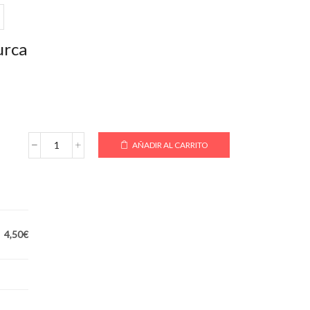
urca
AÑADIR AL CARRITO
Pizza
Turca
cantidad
4,50€