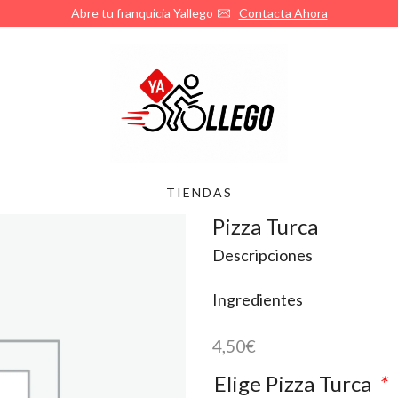
¿Quieres abrir tu franquicia de Yallego?
Llámanos
TIENDAS
Pizza Turca
Descripciones
Ingredientes
4,50
€
Elige Pizza Turca
*