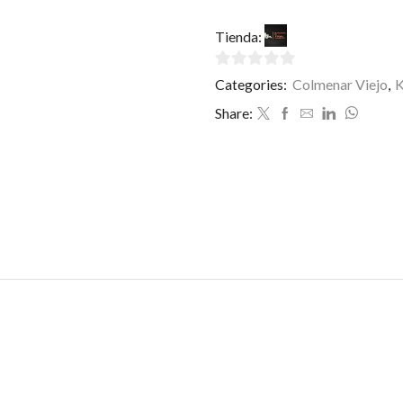
Tienda:
La Toscana Colme
0
Categories:
Colmenar Viejo
,
de
Share:
5