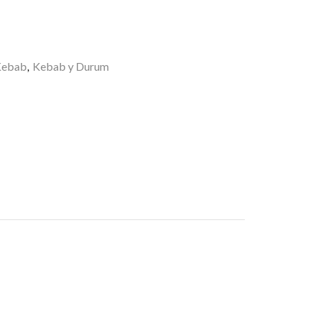
nar
Kebab
,
Kebab y Durum