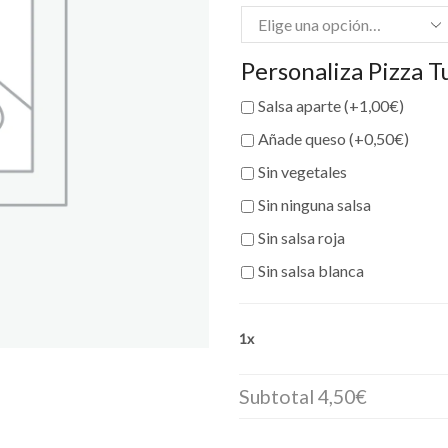
Personaliza Pizza T
Salsa aparte (+
1,00
€
)
Añade queso (+
0,50
€
)
Sin vegetales
Sin ninguna salsa
Sin salsa roja
Sin salsa blanca
1x
Subtotal
4,50€