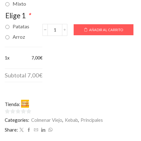
Mixto
Elige 1
*
Patatas
AÑADIR AL CARRITO
PLATO
Arroz
KEBAB
con
patatas
o
1x
7,00€
arroz
cantidad
Subtotal
7,00€
Tienda:
SuperKebab-Pizza
0
Categories:
Colmenar Viejo
,
Kebab
,
Principales
de
Share:
5