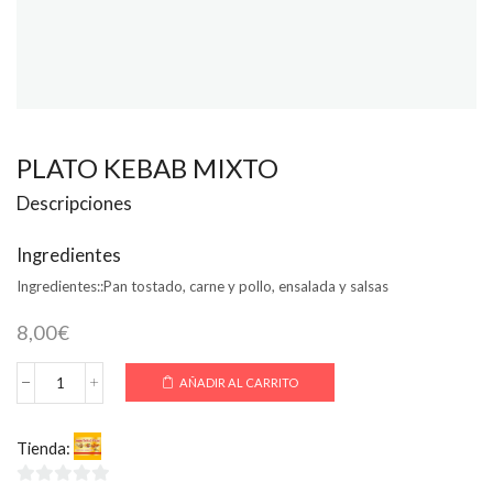
PLATO KEBAB MIXTO
Descripciones
Ingredientes
Ingredientes::
Pan tostado, carne y pollo, ensalada y salsas
8,00
€
AÑADIR AL CARRITO
PLATO
KEBAB
MIXTO
Tienda:
SuperKebab-Pizza
cantidad