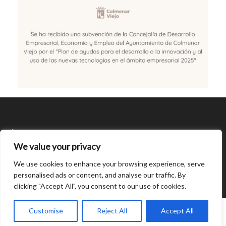
SÍGUENOS
We value your privacy
CONDICIONES DE USO
We use cookies to enhance your browsing experience, serve
personalised ads or content, and analyse our traffic. By
clicking "Accept All", you consent to our use of cookies.
Open
chaty
0
Customise
Reject All
Accept All
© Created by
8theme
- Power Elite ThemeForest Author.
Home
INICIAR SESIÓN
Cart