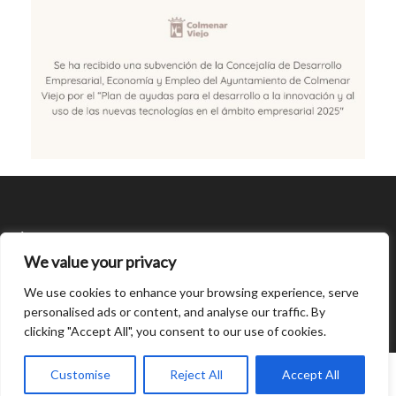
SÍGUENOS
We value your privacy
CONDICIONES DE USO
We use cookies to enhance your browsing experience, serve
personalised ads or content, and analyse our traffic. By
clicking "Accept All", you consent to our use of cookies.
Open
chaty
0
Customise
Reject All
Accept All
© Created by
8theme
- Power Elite ThemeForest Author.
Home
INICIAR SESIÓN
Cart