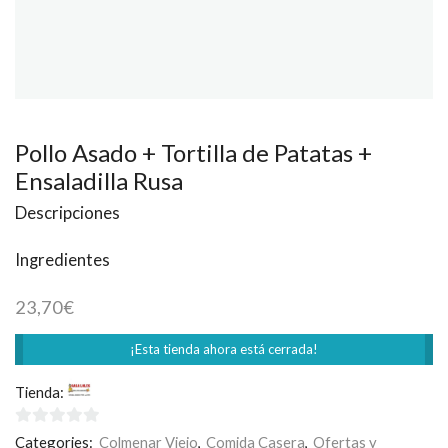
Pollo Asado + Tortilla de Patatas +
Ensaladilla Rusa
Descripciones
Ingredientes
23,70
€
¡Esta tienda ahora está cerrada!
Tienda:
Casa Loles
0
Categories:
Colmenar Viejo
,
Comida Casera
,
Ofertas y