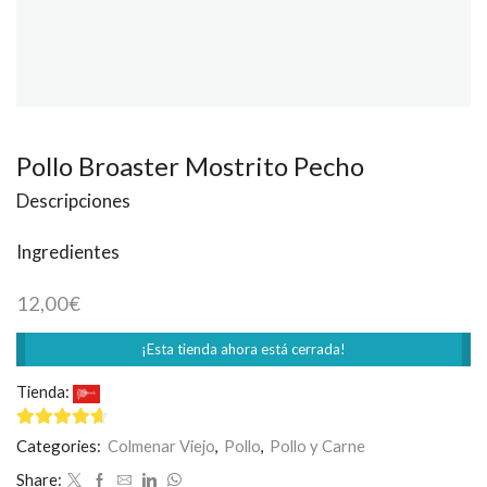
Pollo Broaster Mostrito Pecho
Descripciones
Ingredientes
12,00
€
¡Esta tienda ahora está cerrada!
Tienda:
El Rincón Peruano
4.5
de 5
Categories:
Colmenar Viejo
,
Pollo
,
Pollo y Carne
Share: