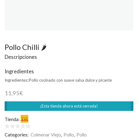
Pollo Chilli 🌶
Descripciones
Ingredientes
Ingredientes::
Pollo cocinado con suave salsa dulce y picante
11,95
€
¡Esta tienda ahora está cerrada!
Tienda:
Welcome India
0
Categories:
Colmenar Viejo
,
Pollo
,
Pollo