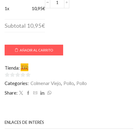
Pollo
1x
10,95€
al
Curry
🌶
Subtotal
10,95€
cantidad
AÑADIR AL CARRITO
Tienda:
Welcome India
0
Categories:
Colmenar Viejo
,
Pollo
,
Pollo
de
Share:
5
ENLACES DE INTERÉS