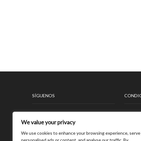
SÍGUENOS
CONDIC
Aviso L
We value your privacy
Polític
Polític
We use cookies to enhance your browsing experience, serve
Polític
personalised ads or content, and analyse our traffic. By