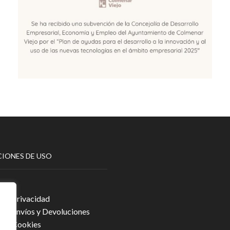
IONES DE USO
egal
a de Privacidad
a de Envíos y Devoluciones
a de Cookies