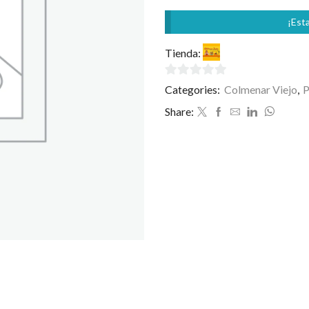
¡Esta
Tienda:
Welcome India
0
Categories:
Colmenar Viejo
,
P
de
Share:
5