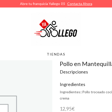
Abre tu franquicia Yallego
Contacta Ahora
TIENDAS
Pollo en Mantequill
Descripciones
Ingredientes
Ingredientes::
Pollo troceado coc
crema
12,95
€