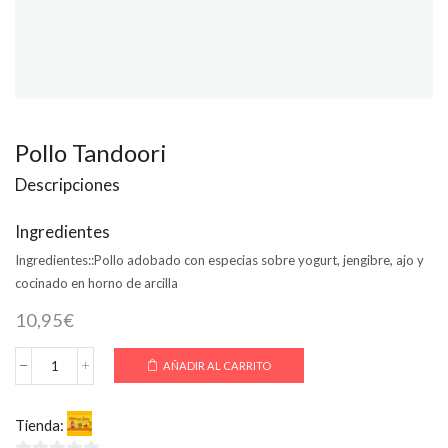
Pollo Tandoori
Descripciones
Ingredientes
Ingredientes::
Pollo adobado con especias sobre yogurt, jengibre, ajo y
cocinado en horno de arcilla
10,95
€
AÑADIR AL CARRITO
Pollo
Tandoori
cantidad
Tienda:
Welcome India