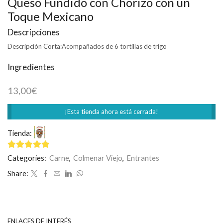
Queso Fundido con Chorizo con un
Toque Mexicano
Descripciones
Descripción Corta:
Acompañados de 6 tortillas de trigo
Ingredientes
13,00
€
¡Esta tienda ahora está cerrada!
Tienda:
Restaurante Mexicano Limón y Sal
5
de 5
Categories:
Carne
,
Colmenar Viejo
,
Entrantes
Share:
ENLACES DE INTERÉS