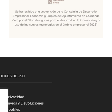
IONES DE USO
egal
a de Privacidad
a de Envíos y Devoluciones
a de Cookies