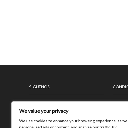
SÍGUENOS
CONDIC
Aviso L
We value your privacy
Polític
Polític
We use cookies to enhance your browsing experience, serve
Polític
personalised ads or content, and analyse our traffic. By