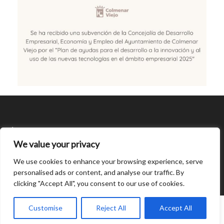
SÍGUENOS
We value your privacy
CONDICIONES DE USO
We use cookies to enhance your browsing experience, serve
personalised ads or content, and analyse our traffic. By
clicking "Accept All", you consent to our use of cookies.
Open
chaty
0
Customise
Reject All
Accept All
© Created by
8theme
- Power Elite ThemeForest Author.
Home
INICIAR SESIÓN
Cart