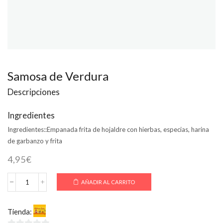
Samosa de Verdura
Descripciones
Ingredientes
Ingredientes::
Empanada frita de hojaldre con hierbas, especias, harina
de garbanzo y frita
4,95
€
AÑADIR AL CARRITO
Samosa
de
Verdura
Tienda:
Welcome India
cantidad