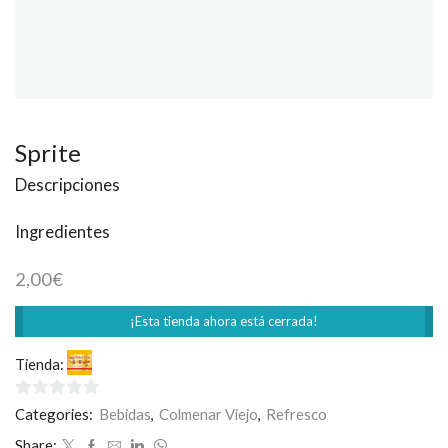
Sprite
Descripciones
Ingredientes
2,00
€
¡Esta tienda ahora está cerrada!
Tienda:
SuperKebab-Pizza
0
Categories:
Bebidas
,
Colmenar Viejo
,
Refresco
de
Share: