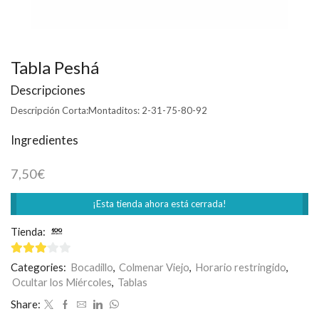
Tabla Peshá
Descripciones
Descripción Corta:
Montaditos: 2-31-75-80-92
Ingredientes
7,50
€
¡Esta tienda ahora está cerrada!
Tienda:
100 Montaditos
3
de 5
Categories:
Bocadillo
,
Colmenar Viejo
,
Horario restringido
,
Ocultar los Miércoles
,
Tablas
Share: