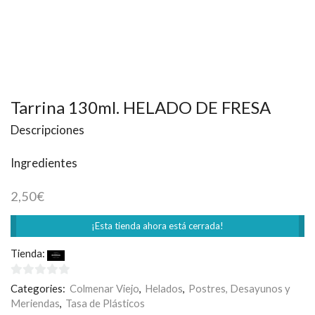
Tarrina 130ml. HELADO DE FRESA
Descripciones
Ingredientes
2,50
€
¡Esta tienda ahora está cerrada!
Tienda:
Rodilla
0
Categories:
Colmenar Viejo
,
Helados
,
Postres, Desayunos y
de
Meriendas
,
Tasa de Plásticos