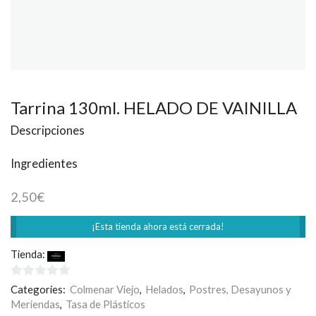
Tarrina 130ml. HELADO DE VAINILLA
Descripciones
Ingredientes
2,50
€
¡Esta tienda ahora está cerrada!
Tienda:
Rodilla
0
Categories:
Colmenar Viejo
,
Helados
,
Postres, Desayunos y
de
Meriendas
,
Tasa de Plásticos