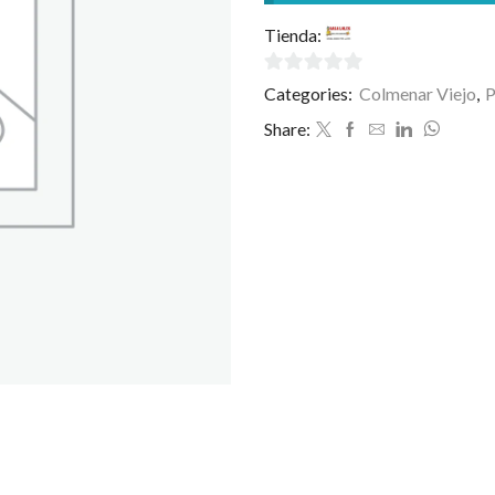
Tienda:
Casa Loles
0
Categories:
Colmenar Viejo
,
P
de
Share:
5