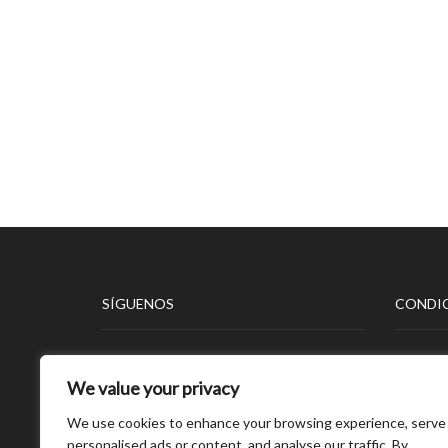
SÍGUENOS
CONDIC
Aviso L
We value your privacy
Polític
Polític
We use cookies to enhance your browsing experience, serve
Polític
personalised ads or content, and analyse our traffic. By