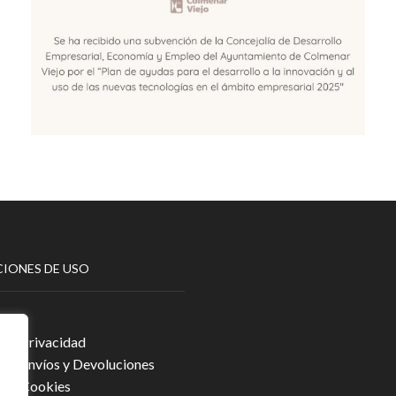
IONES DE USO
egal
a de Privacidad
a de Envíos y Devoluciones
a de Cookies