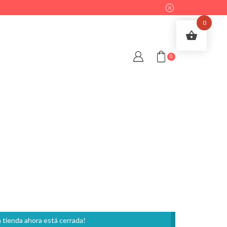
0
0
 tienda ahora está cerrada!