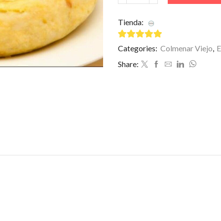
DE
PATATAS
Tienda:
Restaurante Bulev
–
Entera
5
de 5
Categories:
Colmenar Viejo
,
E
cantidad
Share: