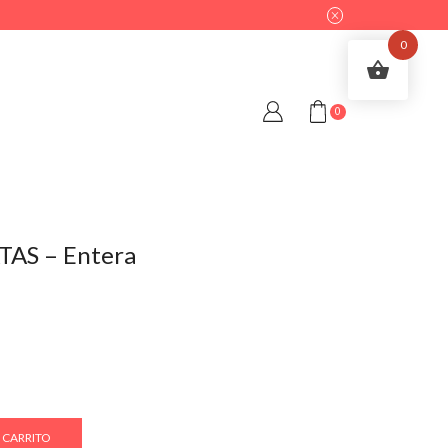
0
0
TAS – Entera
 CARRITO