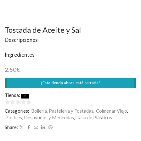
Tostada de Aceite y Sal
Descripciones
Ingredientes
2,50
€
¡Esta tienda ahora está cerrada!
Tienda:
Rodilla
0
Categories:
Bollería, Pastelería y Tostadas
,
Colmenar Viejo
,
de
Postres, Desayunos y Meriendas
,
Tasa de Plásticos
5
Share: