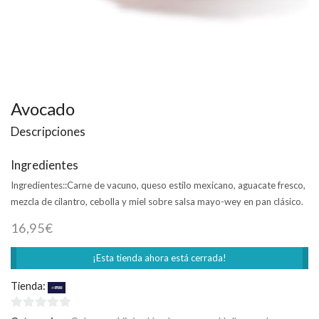
Avocado
Descripciones
Ingredientes
Ingredientes::
Carne de vacuno, queso estilo mexicano, aguacate fresco,
mezcla de cilantro, cebolla y miel sobre salsa mayo-wey en pan clásico.
16,95
€
¡Esta tienda ahora está cerrada!
Tienda:
Foster´s Hollywood
0