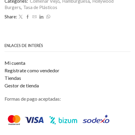
Categories:
Colmenar Viejo
,
Hamburguesa
,
Hollywood
de
Burgers
,
Tasa de Plásticos
5
Share:
ENLACES DE INTERÉS
Mi cuenta
Regístrate como vendedor
Tiendas
Gestor de tienda
Formas de pago aceptadas: