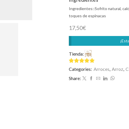
Ingredientes::
Sofrito natural, ca
toques de espinacas
17,50
€
¡Esta
Tienda:
Arroz en Kaja
4.93
de 5
Categories:
Arroces
,
Arroz
,
C
Share: