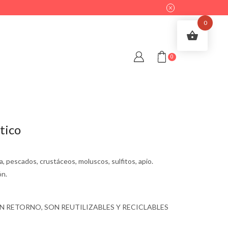
0
0
tico
a, pescados, crustáceos, moluscos, sulfitos, apio.
ón.
N RETORNO, SON REUTILIZABLES Y RECICLABLES