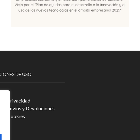
IONES DE USO
egal
a de Privacidad
a de Envíos y Devoluciones
a de Cookies