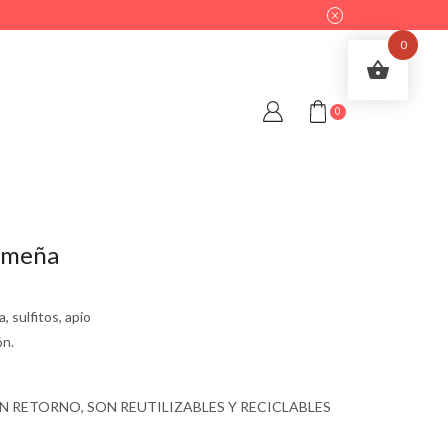
0
0
emeña
, sulfitos, apio
ón.
N RETORNO, SON REUTILIZABLES Y RECICLABLES