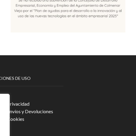
IONES DE USO
egal
a de Privacidad
a de Envíos y Devoluciones
a de Cookies