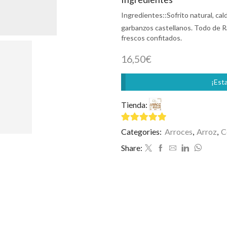
Ingredientes::
Sofrito natural, cal
garbanzos castellanos. Todo de 
frescos confitados.
16,50
€
¡Esta
Tienda:
Arroz en Kaja
4.93
de 5
Categories:
Arroces
,
Arroz
,
C
Share: